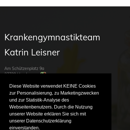
Krankengymnastikteam
Katrin Leisner
Am Schützenplatz 9a
27729 Hambergen
Diese Website verwendet KEINE Cookies
Tel.: 0 47 93 / 36 33
Fax.: 047 93 / 95 37 90
zur Personalisierung, zu Marketingzwecken
und zur Statistik-Analyse des
Web:
www.kg-leisner.de
Webseitenbenutzers. Durch die Nutzung
Mail:
praxis@kg-leisner.de
unserer Website erklären Sie sich mit
unserer Datenschutzerklärung
einverstanden.